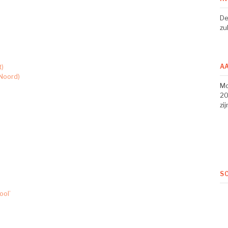
De
zu
A
t)
Noord)
Mo
20
zi
S
ool’