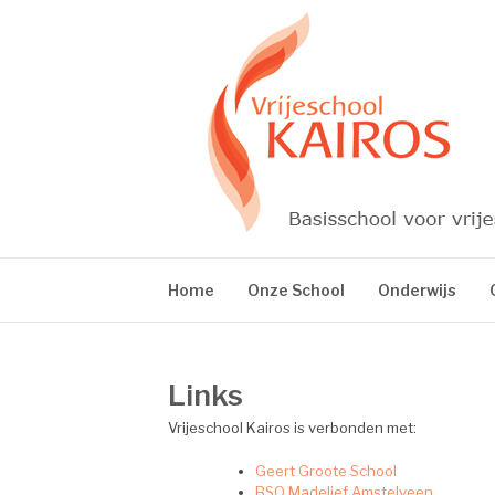
Skip
to
content
VRIJESCHOOL 
Home
Onze School
Onderwijs
Links
Vrijeschool Kairos is verbonden met:
Geert Groote School
BSO Madelief Amstelveen