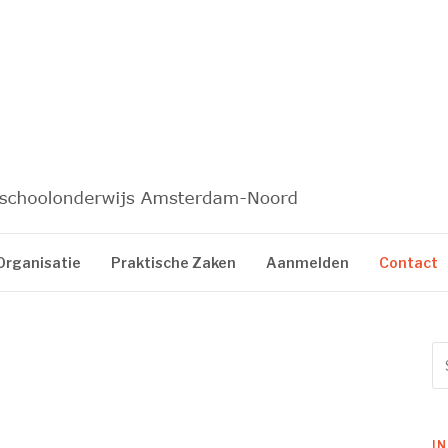
KAIROS
Organisatie
Praktische Zaken
Aanmelden
Contact
Se
for
I