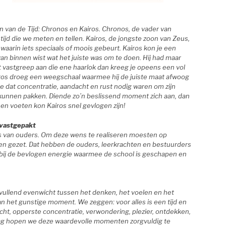
van de Tijd: Chronos en Kairos. Chronos, de vader van
 tijd die we meten en tellen. Kairos, de jongste zoon van Zeus,
aarin iets speciaals of moois gebeurt. Kairos kon je een
van binnen wist wat het juiste was om te doen. Hij had maar
 vastgreep aan die ene haarlok dan kreeg je opeens een vol
airos droeg een weegschaal waarmee hij de juiste maat afwoog
je dat concentratie, aandacht en rust nodig waren om zijn
unnen pakken. Diende zo’n beslissend moment zich aan, dan
g en voeten kon Kairos snel gevlogen zijn!
vastgepakt
ns van ouders. Om deze wens te realiseren moesten op
 gezet. Dat hebben de ouders, leerkrachten en bestuurders
 bij de bevlogen energie waarmee de school is geschapen en
rvullend evenwicht tussen het denken, het voelen en het
n het gunstige moment. We zeggen: voor alles is een tijd en
acht, opperste concentratie, verwondering, plezier, ontdekken,
 dag hopen we deze waardevolle momenten zorgvuldig te