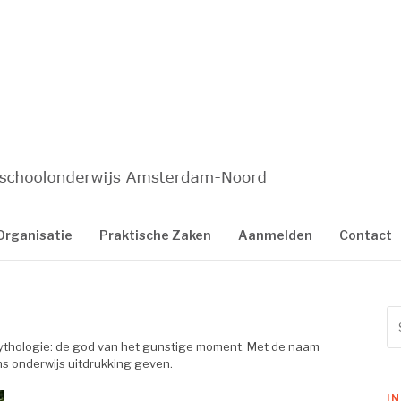
KAIROS
Organisatie
Praktische Zaken
Aanmelden
Contact
Se
for
mythologie: de god van het gunstige moment. Met de naam
ns onderwijs uitdrukking geven.
I