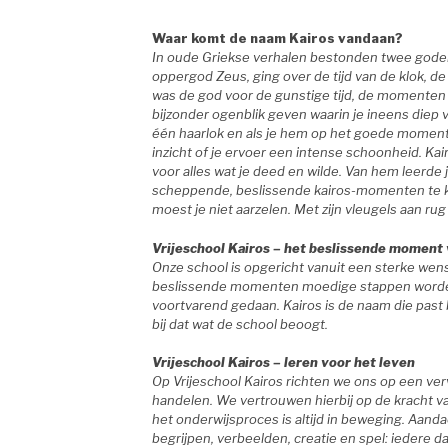
Waar komt de naam Kairos vandaan?
In oude Griekse verhalen bestonden twee goden 
oppergod Zeus, ging over de tijd van de klok, de
was de god voor de gunstige tijd, de momenten w
bijzonder ogenblik geven waarin je ineens diep 
één haarlok en als je hem op het goede moment
inzicht of je ervoer een intense schoonheid. K
voor alles wat je deed en wilde. Van hem leerde 
scheppende, beslissende kairos-momenten te k
moest je niet aarzelen. Met zijn vleugels aan ru
Vrijeschool Kairos –
het beslissende moment 
Onze school is opgericht vanuit een sterke we
beslissende momenten moedige stappen worden
voortvarend gedaan. Kairos is de naam die past
bij dat wat de school beoogt.
Vrijeschool Kairos – leren voor het leven
Op Vrijeschool Kairos richten we ons op een ve
handelen. We vertrouwen hierbij op de kracht va
het onderwijsproces is altijd in beweging. Aand
begrijpen, verbeelden, creatie en spel: iedere