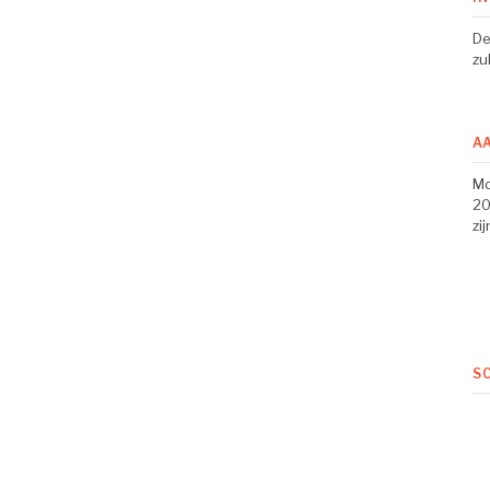
De
zu
A
Mo
20
zi
S