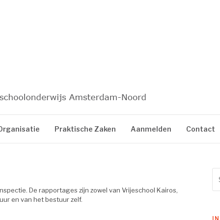
KAIROS
Organisatie
Praktische Zaken
Aanmelden
Contact
Se
for
inspectie. De rapportages zijn zowel van Vrijeschool Kairos,
uur en van het bestuur zelf.
I