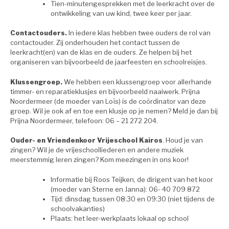
Tien-minutengesprekken met de leerkracht over de
ontwikkeling van uw kind, twee keer per jaar.
Contactouders.
In iedere klas hebben twee ouders de rol van
contactouder. Zij onderhouden het contact tussen de
leerkracht(en) van de klas en de ouders. Ze helpen bij het
organiseren van bijvoorbeeld de jaarfeesten en schoolreisjes.
Klussengroep.
We hebben een klussengroep voor allerhande
timmer- en reparatieklusjes en bijvoorbeeld naaiwerk. Prijna
Noordermeer (de moeder van Loïs) is de coördinator van deze
groep. Wil je ook af en toe een klusje op je nemen? Meld je dan bij
Prijna Noordermeer, telefoon: 06 – 21 272 204.
Ouder- en Vriendenkoor Vrijeschool Kairos
. Houd je van
zingen? Wil je de vrijeschoolliederen en andere muziek
meerstemmig leren zingen? Kom meezingen in ons koor!
Informatie bij Roos Teijken, de dirigent van het koor
(moeder van Sterne en Janna): 06- 40 709 872
Tijd: dinsdag tussen 08:30 en 09:30 (niet tijdens de
schoolvakanties)
Plaats: het leer-werkplaats lokaal op school